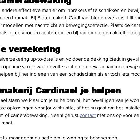
camerabewaking
ndere effectieve manier om inbrekers af te schrikken en bewijs
 een inbraak. Bij Slotenmakerij Cardinael bieden we verschillen
r modellen met nachtzicht en bewegingsdetectie. Plaats de cam
als bij de voor- en achterdeur en bij ramen die gemakkelijk toega
je verzekering
elverzekering up-to-date is en voldoende dekking biedt in geval
eo-opname van je waardevolle spullen en bewaar aankoopbewijz
elpen bij het indienen van een schadeclaim als er toch iets mo
makerij Cardinael je helpen
nael staan we klaar om je te helpen bij het beveiligen van je wo
ste oplossingen voor jouw situatie, of het nu gaat om het instal
em of camerabewaking. Neem gerust 
contact
 met ons op voor een
p maat.
aat is, maar neem nu actie om je woning te beschermen.