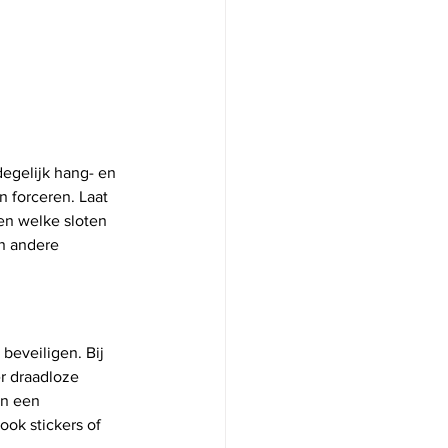
degelijk hang- en 
 forceren. Laat 
en welke sloten 
n andere 
beveiligen. Bij 
r draadloze 
an een 
ok stickers of 