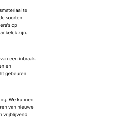
materiaal te 
de soorten 
era's op 
nkelijk zijn.
 van een inbraak. 
en en 
cht gebeuren.
ning. We kunnen 
leren van nieuwe 
 vrijblijvend 