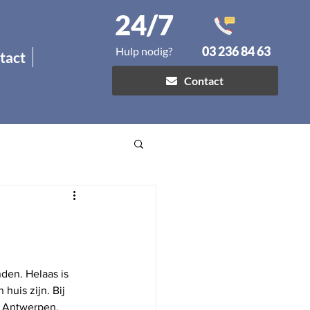
24/7
03 236 84 63
Hulp nodig?
tact
Contact
den. Helaas is 
huis zijn. Bij 
o Antwerpen, 