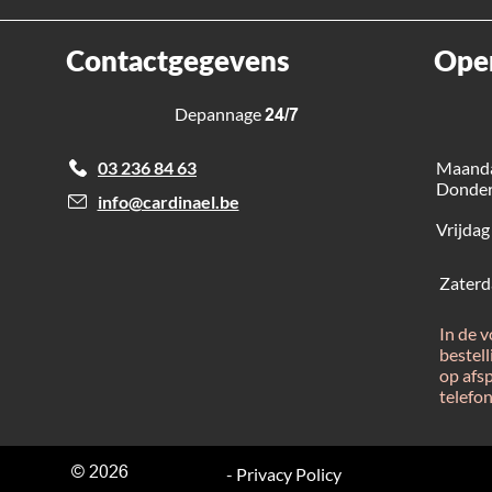
Contactgegevens
Ope
Depannage
24/7
Maanda
03 236 84 63
Donde
info@cardinael.be
Vrijdag
Zaterd
In de 
bestel
op afs
telefo
© 2026
-
Privacy Policy