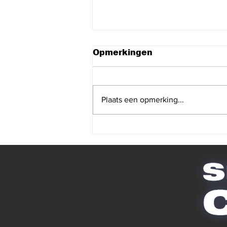
Opmerkingen
Plaats een opmerking...
Wat is
kerntrekbeveiliging en
waarom is dit vandaag
de standaard voor
inbraakpreventie?