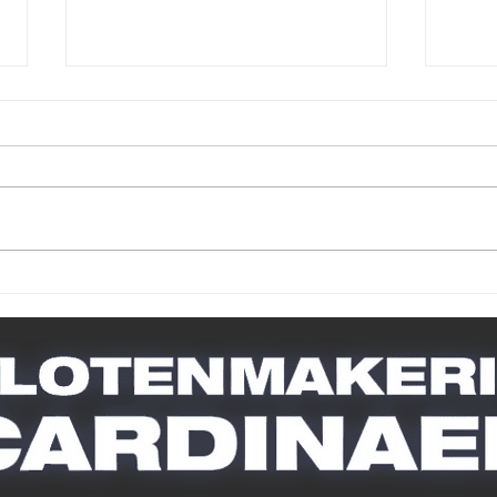
Sleutel afgebroken in
Van
het slot: praktische
gym
stappen vóór je de
bet
slotenmaker belt
slo
sch