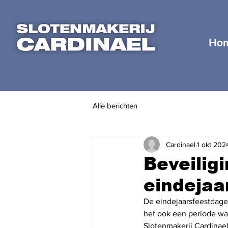
Ho
Alle berichten
Cardinael
1 okt 202
Beveilig
eindejaa
De eindejaarsfeestdagen
het ook een periode waa
Slotenmakerij Cardinael,