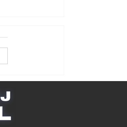
 klaslokaal tot
zaal: de
rouwbare
tenservice voor uw
ool