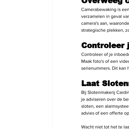
Overweeg 
Camerabewaking is een a
verzamelen in geval van
camera's aan, waaronde
strategische plekken, zo
Controleer 
Controleer of je inboed
Maak foto's of een vid
serienummers. Dit kan h
Laat Sloten
Bij Slotenmakerij Cardi
je adviseren over de be
sloten, een alarmsyste
advies of een offerte o
Wacht niet tot het te l