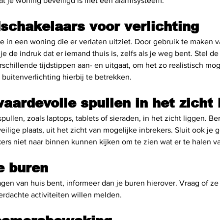
at je woning beveiligd is met een alarmsysteem.
dschakelaars voor verlichting
oe in een woning die er verlaten uitziet. Door gebruik te maken v
 je de indruk dat er iemand thuis is, zelfs als je weg bent. Stel de
rschillende tijdstippen aan- en uitgaat, om het zo realistisch mog
buitenverlichting hierbij te betrekken.
aardevolle spullen in het zicht 
ullen, zoals laptops, tablets of sieraden, in het zicht liggen. B
eilige plaats, uit het zicht van mogelijke inbrekers. Sluit ook je g
ers niet naar binnen kunnen kijken om te zien wat er te halen va
e buren
dagen van huis bent, informeer dan je buren hierover. Vraag of ze
erdachte activiteiten willen melden.